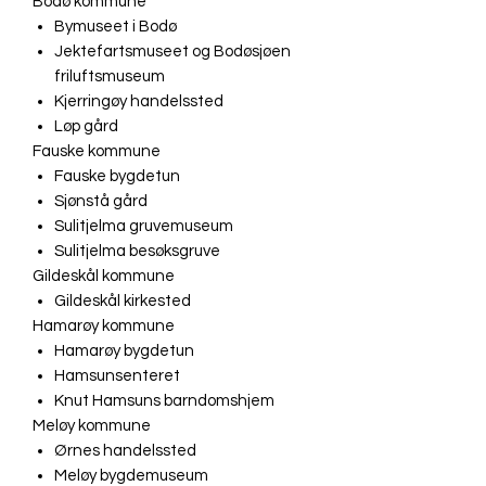
Bodø kommune
Bymuseet i Bodø
Jektefartsmuseet og Bodøsjøen
friluftsmuseum
Kjerringøy handelssted
Løp gård
Fauske kommune
Fauske bygdetun
Sjønstå gård
Sulitjelma gruvemuseum
Sulitjelma besøksgruve
Gildeskål kommune
Gildeskål kirkested
Hamarøy kommune
Hamarøy bygdetun
Hamsunsenteret
Knut Hamsuns barndomshjem
Meløy kommune
Ørnes handelssted
Meløy bygdemuseum