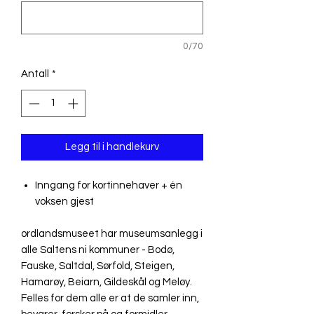
0/70
Antall
*
Legg til i handlekurv
Inngang for kortinnehaver + én
voksen gjest
ordlandsmuseet har museumsanlegg i
alle Saltens ni kommuner - Bodø,
Fauske, Saltdal, Sørfold, Steigen,
Hamarøy, Beiarn, Gildeskål og Meløy.
Felles for dem alle er at de samler inn,