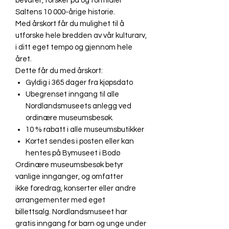
bevarer, forsker på og formidler
Saltens 10 000-årige historie.
Med årskort får du mulighet til å
utforske hele bredden av vår kulturarv,
i ditt eget tempo og gjennom hele
året.
Dette får du med årskort:
Gyldig i 365 dager fra kjøpsdato
Ubegrenset inngang til alle
Nordlandsmuseets anlegg ved
ordinære museumsbesøk.
10 % rabatt i alle museumsbutikker
Kortet sendes i posten eller kan
hentes på Bymuseet i Bodø
Ordinære museumsbesøk betyr
vanlige innganger, og omfatter
ikke foredrag, konserter eller andre
arrangementer med eget
billettsalg. Nordlandsmuseet har
gratis inngang for barn og unge under