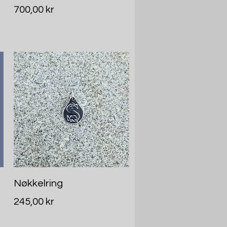
Pris
700,00 kr
Inkludert MVA
Hurtigvisning
Nøkkelring
Pris
245,00 kr
Inkludert MVA