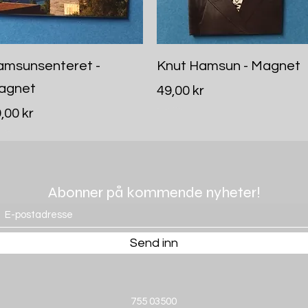
Hurtigvisning
Hurtigvisning
amsunsenteret -
Knut Hamsun - Magnet
agnet
Pris
49,00 kr
is
,00 kr
Inkludert MVA
rt MVA
Abonner på kommende nyheter!
Send inn
755 03500