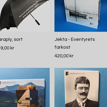
Hurtigvisning
Hurtigvisning
raply, sort
Jekta - Eventyrets
farkost
is
9,00 kr
Pris
rt MVA
420,00 kr
Inkludert MVA