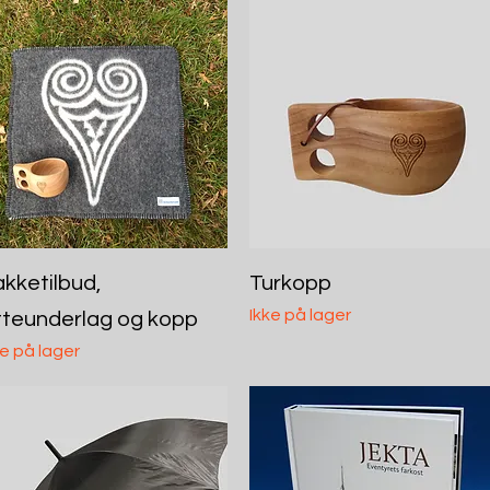
Hurtigvisning
Hurtigvisning
kketilbud,
Turkopp
Ikke på lager
tteunderlag og kopp
ke på lager