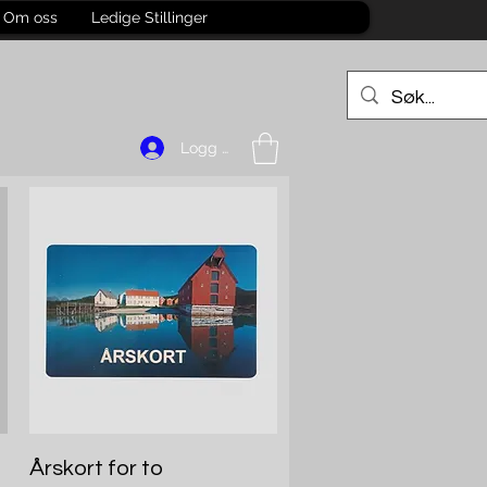
Om oss
Ledige Stillinger
Logg inn
Hurtigvisning
Årskort for to