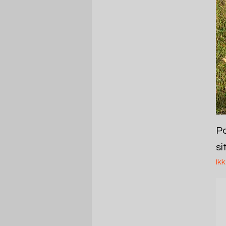
Pa
si
Ik