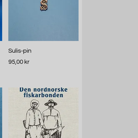
Hurtigvisning
Sulis-pin
Pris
95,00 kr
Inkludert MVA