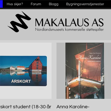
Hva skjer?
Forum
Blogg
Bygningsvernstjenester
Hurtigvisning
Hurtigvisning
skort student (18-30 år
Anna Karoline-