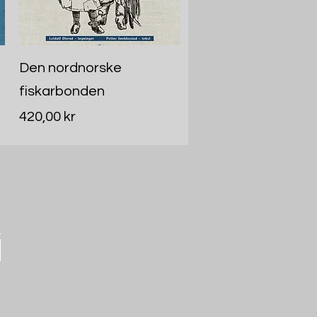
Hurtigvisning
Den nordnorske
fiskarbonden
Pris
420,00 kr
Inkludert MVA