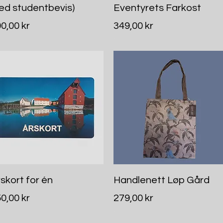
ed studentbevis)
Eventyrets Farkost
is
Pris
0,00 kr
349,00 kr
rt MVA
Inkludert MVA
Hurtigvisning
Hurtigvisning
skort for én
Handlenett Løp Gård
is
Pris
0,00 kr
279,00 kr
rt MVA
Inkludert MVA