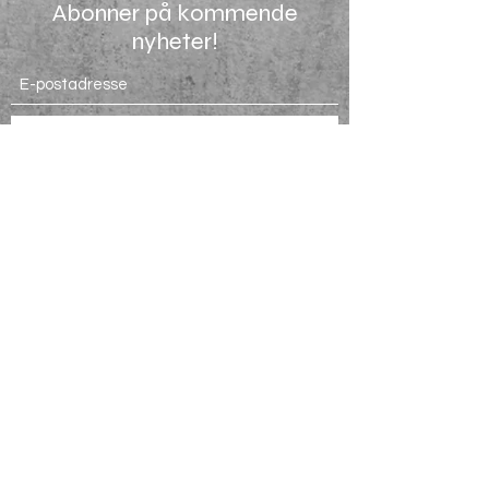
Abonner på kommende
nyheter!
Send inn
755 03500
Ledige stillinger
Salgsvilkår
Om oss