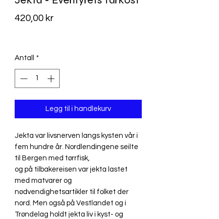
Jekta - Eventyrets farkost
Pris
420,00 kr
MVA Inkludert
Antall
*
Legg til i handlekurv
Jekta var livsnerven langs kysten vår i
fem hundre år. Nordlendingene seilte
til Bergen med tørrfisk,
og på tilbakereisen var jekta lastet
med matvarer og
nødvendighetsartikler til folket der
nord. Men også på Vestlandet og i
Trøndelag holdt jekta liv i kyst- og