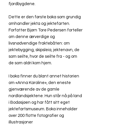
fjordbygdene.
Dette er den første boka som grundig
omhandler jekta og jektefarten.
Forfatter Bjørn Tore Pedersen forteller
om denne ærverdige og
livsnødvendige fraktebåten: om
jektebygging, skipsleia, jektenavn, de
som seilte, hvor de seilte fra - og om
de som aldri kom hjem.
I boka finner du blant annet historien
om «Anna Karoline», den eneste
gjenværende av de gamle
nordlandsjektene. Hun står nå på land
i Bodøsjøen og har fått sitt eget
jektefartsmuseum. Boka inneholder
over 200 flotte fotografier og
illustrasjoner