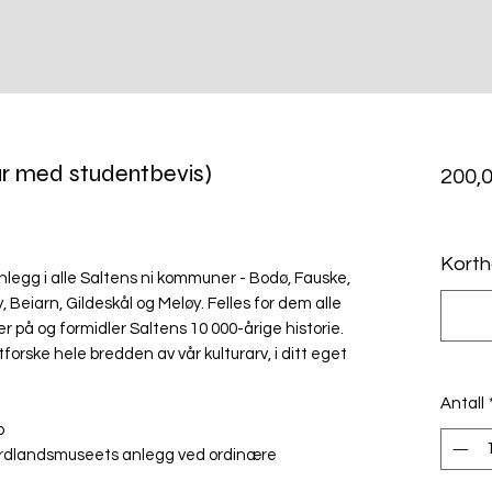
år med studentbevis)
200,0
MVA In
Korth
gg i alle Saltens ni kommuner - Bodø, Fauske,
, Beiarn, Gildeskål og Meløy. Felles for dem alle
ker på og formidler Saltens 10 000-årige historie.
tforske hele bredden av vår kulturarv, i ditt eget
Antall
to
Nordlandsmuseets anlegg ved ordinære