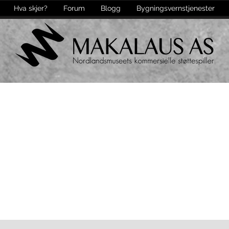
Hva skjer?
Forum
Blogg
Bygningsvernstjenester