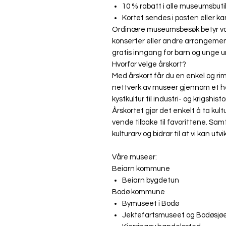
10 % rabatt i alle museumsbut
Kortet sendes i posten eller 
Ordinære museumsbesøk betyr van
konserter eller andre arrangemen
gratis inngang for barn og unge u
Hvorfor velge årskort?
Med årskort får du en enkel og ri
nettverk av museer gjennom et helt
kystkultur til industri- og krigshis
Årskortet gjør det enkelt å ta ku
vende tilbake til favorittene. Sa
kulturarv og bidrar til at vi kan utv
Våre museer:
Beiarn kommune
Beiarn bygdetun
Bodø kommune
Bymuseet i Bodø
Jektefartsmuseet og Bodøsjø