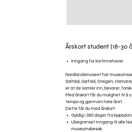
Årskort student (18-30 
Inngang for kortinnehaver
Nordlandsmuseet har museumsanle
Saltdal, Sørfold, Steigen, Hamarøy
er at de samler inn, bevarer, fors
Med årskort får du mulighet til å u
tempo og gjennom hele året.
Dette får du med årskort:
Gyldig i 365 dager fra kjøpsda
Ubegrenset inngang til alle 
museumsbesøk.