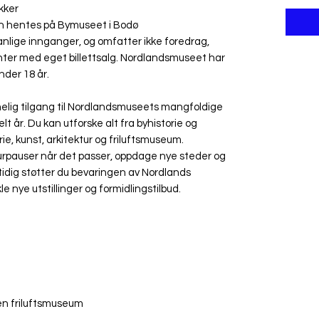
ikker
kan hentes på Bymuseet i Bodø
lige innganger, og omfatter ikke foredrag,
ter med eget billettsalg. Nordlandsmuseet har
nder 18 år.
melig tilgang til Nordlandsmuseets mangfoldige
 år. Du kan utforske alt fra byhistorie og
torie, kunst, arkitektur og friluftsmuseum.
lturpauser når det passer, oppdage nye steder og
mtidig støtter du bevaringen av Nordlands
ikle nye utstillinger og formidlingstilbud.
en friluftsmuseum