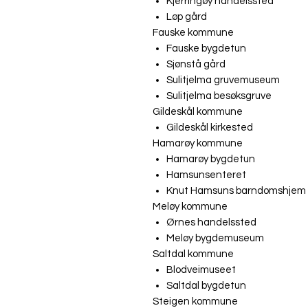
Kjerringøy handelssted
Løp gård
Fauske kommune
Fauske bygdetun
Sjønstå gård
Sulitjelma gruvemuseum
Sulitjelma besøksgruve
Gildeskål kommune
Gildeskål kirkested
Hamarøy kommune
Hamarøy bygdetun
Hamsunsenteret
Knut Hamsuns barndomshje
Meløy kommune
Ørnes handelssted
Meløy bygdemuseum
Saltdal kommune
Blodveimuseet
Saltdal bygdetun
Steigen kommune