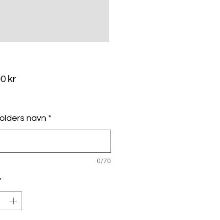
Pris
0 kr
kludert
olders navn
*
0/70
*