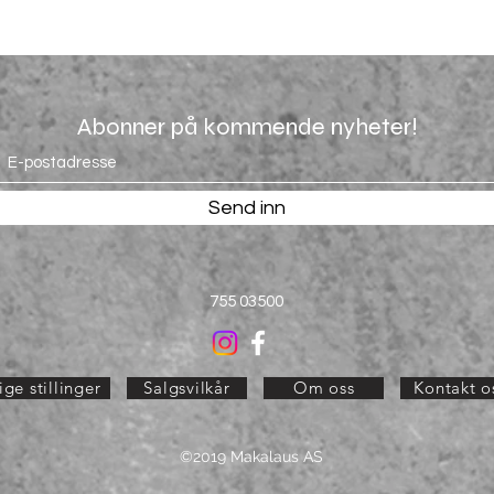
Abonner på kommende nyheter!
Send inn
755 03500
ge stillinger
Salgsvilkår
Om oss
Kontakt o
©2019 Makalaus AS