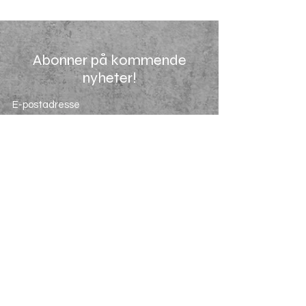
Abonner på kommende
nyheter!
Send inn
755 03500
Ledige stillinger
Salgsvilkår