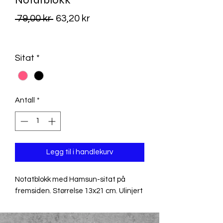
Notatblokk
Vanlig
Salgspris
 79,00 kr 
63,20 kr
pris
MVA Inkludert
Sitat
*
Antall
*
Legg til i handlekurv
Notatblokk med Hamsun-sitat på
fremsiden. Størrelse 13x21 cm. Ulinjert