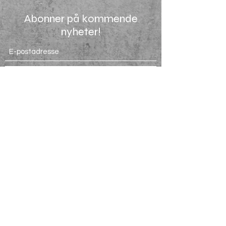
Abonner på kommende
nyheter!
Send inn
755 03500
Ledige stillinger
Salgsvilkår
Om oss