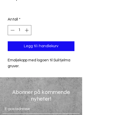
MVA Inkludert
Antall
*
Legg til i handlekurv
Emaljekopp med logoen til Sulitjelma
gruver.
Abonner på kommende
nyheter!